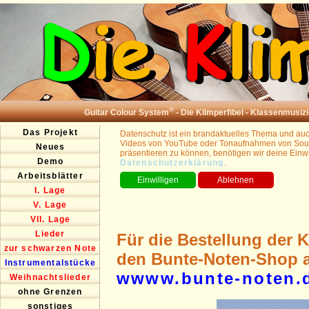
®
Guitar Colour System
- Die Klimperfibel - Klassenmusizi
Das Projekt
Datenschutz ist ein brandaktuelles Thema und auch
Videos von YouTube oder Tonaufnahmen von Sound
Neues
präsentieren zu können, benötigen wir deine Einwi
Demo
Datenschutzerklärung
.
Arbeitsblätter
I. Lage
V. Lage
VII. Lage
Lieder
Für die Bestellung der K
zur schwarzen Note
den Bunte-Noten-Shop a
Instrumentalstücke
wwww.bunte-noten.
Weihnachtslieder
ohne Grenzen
sonstiges